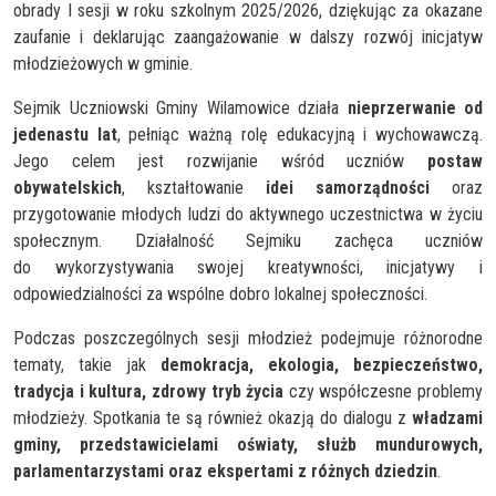
obrady I sesji w roku szkolnym 2025/2026, dziękując za okazane
zaufanie i deklarując zaangażowanie w dalszy rozwój inicjatyw
młodzieżowych w gminie.
Sejmik Uczniowski Gminy Wilamowice działa
nieprzerwanie od
jedenastu lat
, pełniąc ważną rolę edukacyjną i wychowawczą.
Jego celem jest rozwijanie wśród uczniów
postaw
obywatelskich
, kształtowanie
idei samorządności
oraz
przygotowanie młodych ludzi do aktywnego uczestnictwa w życiu
społecznym. Działalność Sejmiku zachęca uczniów
do wykorzystywania swojej kreatywności, inicjatywy i
odpowiedzialności za wspólne dobro lokalnej społeczności.
Podczas poszczególnych sesji młodzież podejmuje różnorodne
tematy, takie jak
demokracja, ekologia, bezpieczeństwo,
tradycja i kultura, zdrowy tryb życia
czy współczesne problemy
młodzieży. Spotkania te są również okazją do dialogu z
władzami
gminy, przedstawicielami oświaty, służb mundurowych,
parlamentarzystami oraz ekspertami z różnych dziedzin
.