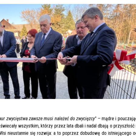
, laur zwycięstwa zawsze musi należeć do zwycięzcy”
– mądre i pouczają
zyświecały wszystkim, którzy przez lata dbali i nadal dbają o przyszłoś
si nieustannie się rozwija: a to poprzez dobudowę do istniejącego o