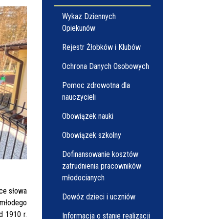
Wykaz Dziennych
Opiekunów
Rejestr Żłobków i Klubów
Ochrona Danych Osobowych
Pomoc zdrowotna dla
nauczycieli
Obowiązek nauki
Obowiązek szkolny
Dofinansowanie kosztów
zatrudnienia pracowników
młodocianych
ce słowa
Dowóz dzieci i uczniów
ć młodego
d 1910 r.
Informacja o stanie realizacji