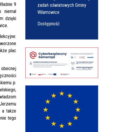
Właśnie 9
zadań oświatowych Gminy
o niemal
Wilamowice
m dzięki
Dostępność
ice.
ekcyjne:
utworzone
akże plac
o obecnej
ięczności
skiemu p.
elskiego,
 władzom
 Jerzemu
 a także
nie tego