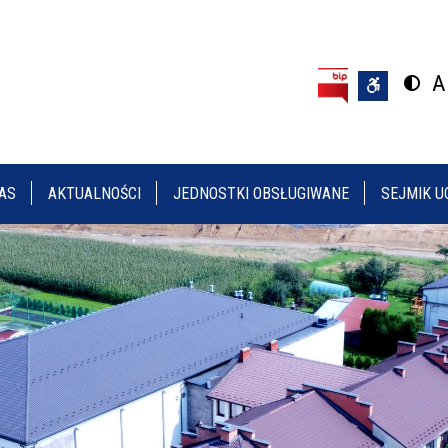
Przejdź do treści
Przejdź do menu
A
Przeł
U
AS
AKTUALNOŚCI
JEDNOSTKI OBSŁUGIWANE
SEJMIK U