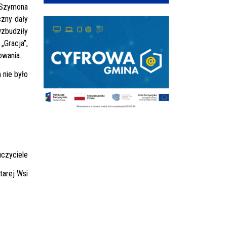
 Szymona
czny dały
wzbudziły
Gracja”,
owania.
 nie było
uczyciele
arej Wsi