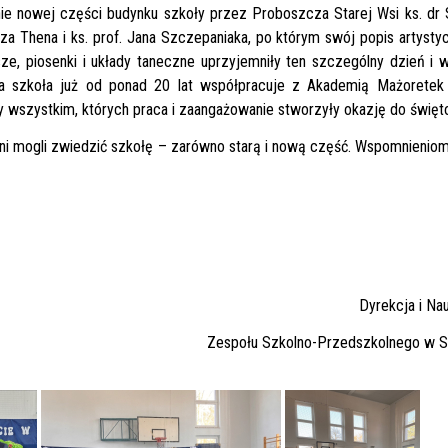
ie nowej części budynku szkoły przez Proboszcza Starej Wsi ks. dr
a Thena i ks. prof. Jana Szczepaniaka, po którym swój popis artysty
sze, piosenki i układy taneczne uprzyjemniły ten szczególny dzień i 
a szkoła już od ponad 20 lat współpracuje z Akademią Mażoretek „
 wszystkim, których praca i zaangażowanie stworzyły okazję do święt
 mogli zwiedzić szkołę – zarówno starą i nową część. Wspomnieniom
Dyrekcja i Na
Zespołu Szkolno-Przedszkolnego w St