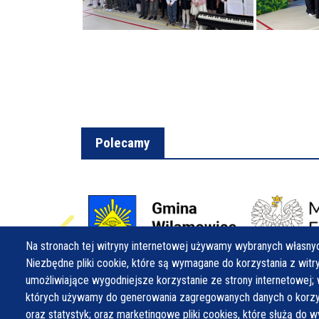
Polecamy
Na stronach tej witryny internetowej używamy wybranych własnyc
Niezbędne pliki cookie, które są wymagane do korzystania z witryn
umożliwiające wygodniejsze korzystanie ze strony internetowej; 
których używamy do generowania zagregowanych danych o korzys
oraz statystyk; oraz marketingowe pliki cookies, które służą do w