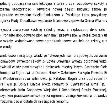
aptację poddasza na sale lekcyjne, a teraz przez rozbudowę szkoły. 
zienną uroczystość - otwarcie nowej części budynku szkoły p
wa przede wszystkim dzięki funduszom z Polskiego Ładu pozyskany
egorza Pudy. Dodatkowe wsparcie finansowe zapewniła Gmina Wilamow
ciela utworzono kuchnię szkolną wraz z zapleczem, dwie sale l
ę. Ponadto dobudowano pion sanitarny i przewiązkę, w której zostały 
e szkoły: wybudowano nowe ogrodzenie, nowe wejście do szkoły, a t
e windę.
ielu osób i instytucji: władz państwowych i samorządowych, zarówn
wykonawców. Dyrektor szkoły, p. Edyta Drewniak wyrazy ogromnej wdz
awicieli władz powiatowych i gminnych, między innymi Staroście Biel
łomiejowi Fajferowi, p. Dorocie Nikiel – Członkowi Zarządu Powiatu Bi
i, Wiceburmistrzowi Wilamowic p. Rafałowi Rogali oraz poprzednim
ej Wsi: p. Sołtys Edycie Nycz, radnym: p. Sylwestrowi Kimli i p.
ołecznych: Kołu Gospodyń Wiejskich i Ochotniczej Straży Pożarnej,
szystkim pracownikom szkoły za ogromne zaangażowanie w powodze
wyrozumiałość w ostatnich miesiącach remontu.