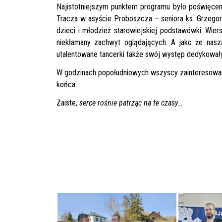
Najistotniejszym punktem programu było poświęcen
Tracza w asyście Proboszcza – seniora ks. Grzegorz
dzieci i młodzież starowiejskiej podstawówki. Wier
niekłamany zachwyt oglądających. A jako że nasz
utalentowane tancerki także swój występ dedykowały
W godzinach popołudniowych wszyscy zainteresowani
końca.
Zaiste,
serce rośnie patrząc na te czasy
…