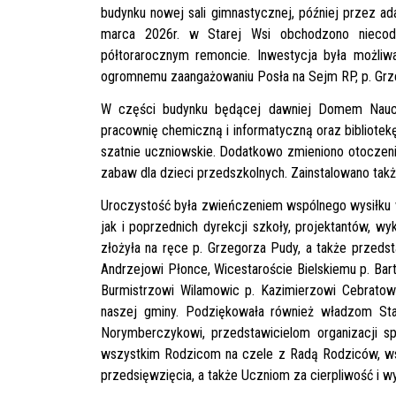
budynku nowej sali gimnastycznej, później przez ad
marca 2026r. w Starej Wsi obchodzono niecod
półtorarocznym remoncie. Inwestycja była możli
ogromnemu zaangażowaniu Posła na Sejm RP, p. Grz
W części budynku będącej dawniej Domem Nauczy
pracownię chemiczną i informatyczną oraz bibliotek
szatnie uczniowskie. Dodatkowo zmieniono otoczeni
zabaw dla dzieci przedszkolnych. Zainstalowano takż
Uroczystość była zwieńczeniem wspólnego wysiłku w
jak i poprzednich dyrekcji szkoły, projektantów, 
złożyła na ręce p. Grzegorza Pudy, a także przedst
Andrzejowi Płonce, Wicestaroście Bielskiemu p. Bart
Burmistrzowi Wilamowic p. Kazimierzowi Cebratow
naszej gminy. Podziękowała również władzom Star
Norymberczykowi, przedstawicielom organizacji sp
wszystkim Rodzicom na czele z Radą Rodziców, w
przedsięwzięcia, a także Uczniom za cierpliwość i 